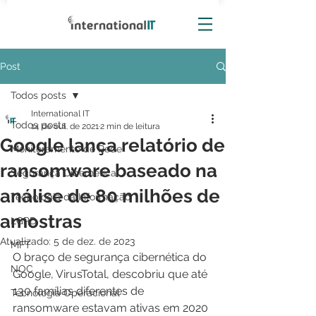
Post
Todos posts
International IT
Todos posts
14 de out. de 2021
2 min de leitura
Google lança relatório de
Monitoramento de Rede
ransomware baseado na
Segurança Cibernética
análise de 80 milhões de
Tecnologia da Informação
amostras
LGPD
Atualizado:
5 de dez. de 2023
MFT
O braço de segurança cibernética do 
NOC
Google, VirusTotal, descobriu que até 
130 famílias diferentes de 
Tecnologia Operacional
ransomware estavam ativas em 2020 