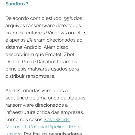
Sandbox?
De acordo com o estudo, 95% dos 
arquivos ransomware detectados 
eram executáveis Windows ou DLLs 
e apenas 2% eram direcionados ao 
sistema Android. Além disso, 
descobriram que Emotet, Zbot, 
Dridex, Gozi e Danabot foram os 
principais malwares usados para 
distribuir ransomware.
As descobertas vêm após a 
sequência de uma onda de ataques 
ransomware direcionados a 
infraestrutura crítica das empresas, 
como nos casos 
SolarWinds
, 
Microsoft
, 
Colonial Pipeline
, 
JBS
 e 
Kaseya
. Por fim, os pesquisadores 