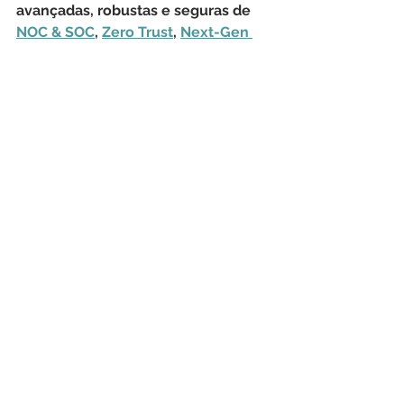
avançadas, robustas e seguras de 
NOC & SOC
, 
Zero Trust
, 
Next-Gen 
Firewalls
, 
LGPD
, 
Hardware
, 
Monitoramento de Rede
, 
Transferência de Arquivos 
Gerenciada
, 
Consultoria de TIC
, 
Treinamentos
, 
Sustentação de 
Aplicações
, 
Outsourcing
, 
Licenciamento Geral
 e 
Help Desk
.
Windows
RaaS
Google
ransomware
Android
Emotet
botnet
malwares
Dridex
Babuk
VirusTotal
Cerber
GandCrab
Matsnu
Wannacry
Congur
Locky
Teslacrypt
Rkor
Reveon
Zbot
Gozi
Danabot
Segurança Cibernética