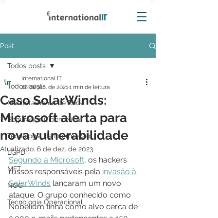
Post
Todos posts
International IT
Todos posts
28 de jun. de 2021
1 min de leitura
Caso SolarWinds:
Monitoramento de Rede
Microsoft alerta para
Segurança Cibernética
nova vulnerabilidade
Tecnologia da Informação
Atualizado:
6 de dez. de 2023
LGPD
Segundo a Microsoft
, os hackers 
MFT
russos responsáveis pela 
invasão à 
SolarWinds
 lançaram um novo 
NOC
ataque. O grupo conhecido como 
Tecnologia Operacional
Nobelium tinha como alvo cerca de 