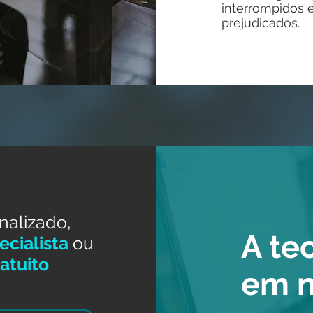
interrompidos 
prejudicados.
nalizado,
A te
cialista
ou
atuito
em 