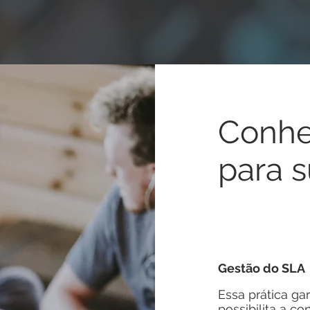
Conhe
para 
Gestão do SLA
Essa prática ga
possibilita a c