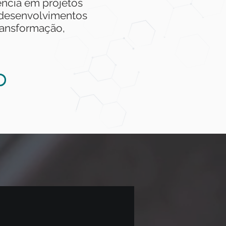
ência em projetos
 desenvolvimentos
ransformação,