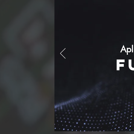
Apl
F