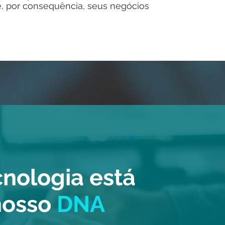
e, por consequência, seus negócios
cnologia está
nosso
DNA