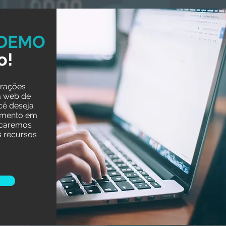
DEMO
o!
rações
a web de
cê deseja
imento em
icaremos
s recursos