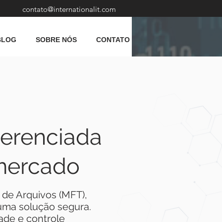
contato@internationalit.com
BLOG
SOBRE NÓS
CONTATO
gerenciada
 mercado
 de Arquivos (MFT),
uma solução segura.
ade e controle