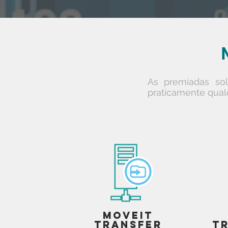
As premiadas sol
praticamente qualq
MOVEit
Transfer
T