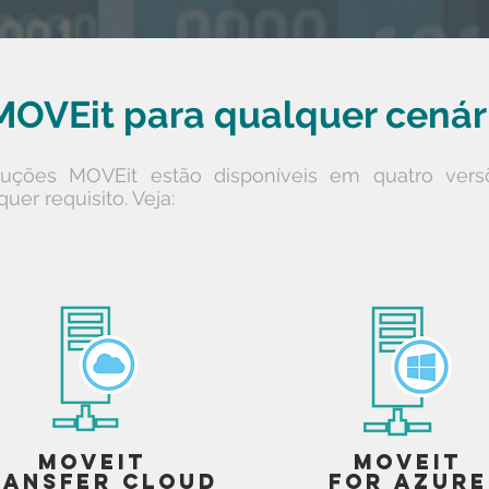
MOVEit para qualquer cenár
uções MOVEit estão disponíveis em quatro vers
uer requisito. Veja:
MOVEit
MOVEit
ransfer Cloud
for Azure