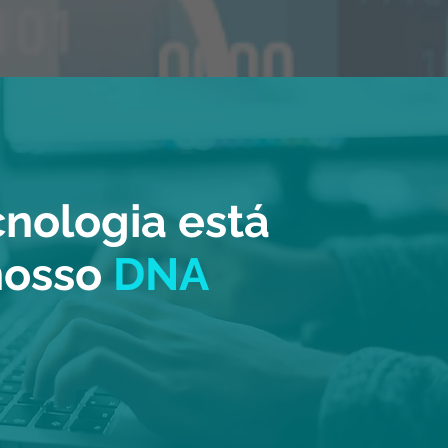
cnologia está
nosso
DNA