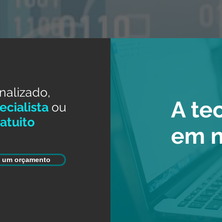
nalizado,
A te
cialista
ou
atuito
em 
e um orçamento