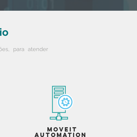
io
ões, para atender
MOVEit
Automation