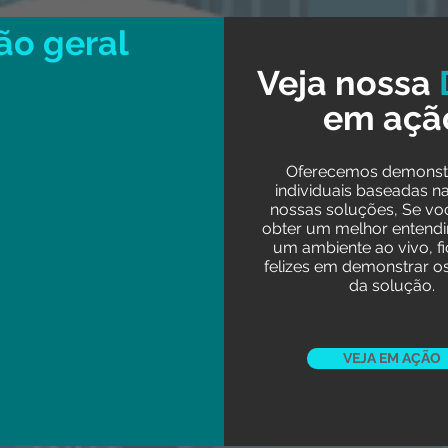
ão geral
Veja nossa
em açã
Oferecemos demonst
individuais baseadas n
nossas soluções, Se vo
obter um melhor entend
um ambiente ao vivo, f
felizes em demonstrar o
da solução.
VEJA EM AÇÃO