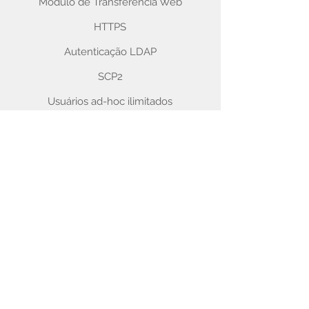
Módulo de Transferência Web
HTTPS
Autenticação LDAP
SCP2
Usuários ad-hoc ilimitados
SAIBA MAIS
Assista ao vídeo de
visão
geral