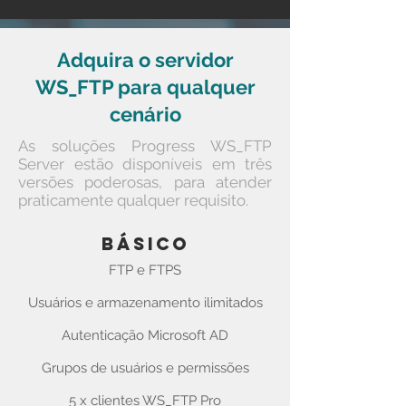
Adquira o servidor
WS_FTP para qualquer
cenário
As soluções Progress WS_FTP
Server estão disponíveis em três
versões poderosas, para atender
praticamente qualquer requisito.
básico
FTP e FTPS
Usuários e armazenamento ilimitados
Autenticação Microsoft AD
Grupos de usuários e permissões
5 x clientes WS_FTP Pro