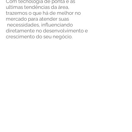
Com tecnologia de ponta e as
ultimas
tendências
da área,
trazemos o que há de melhor no
mercado para atender suas
necessidades, influenciando
diretamente no desenvolvimento e
crescimento do seu negócio.
Monitoramento 24x7
Monitoramento ativo da
conectividade, serviços e
servidores da estrutura do cliente,
garantindo a disponibilidade
completa.