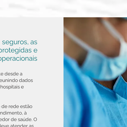
 seguros, as
protegidas e
operacionais
te desde a
 reunindo dados
hospitais e
 de rede estão
endimento, à
vedor de saúde. O
deve atender as