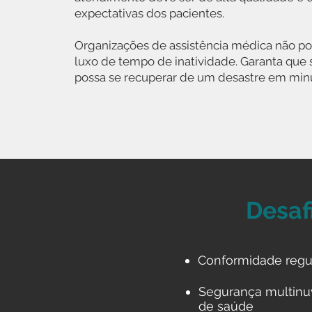
expectativas dos pacientes.
Organizações de assistência médica não p
luxo de tempo de inatividade. Garanta que
possa se recuperar de um desastre em min
Desaf
Conformidade regul
Segurança multinu
de saúde