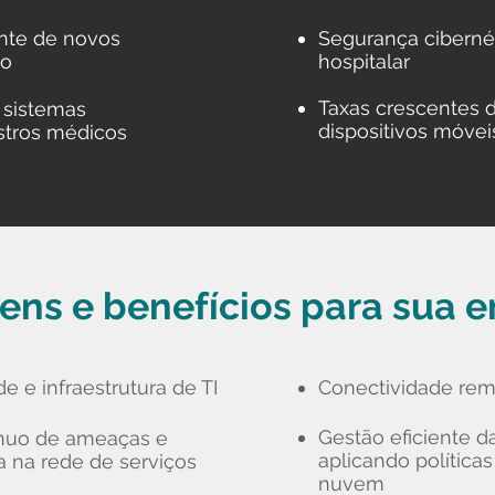
nte de novos
Segurança cibernét
do
hospitalar
Taxas crescentes 
 sistemas
dispositivos móve
istros médicos
ens e benefícios para sua 
 e infraestrutura de TI
Conectividade rem
Gestão eficiente d
nuo de ameaças e
aplicando política
a na rede de serviços
nuvem