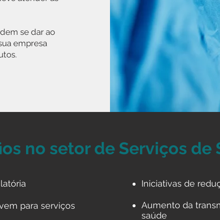
odem se dar ao
 sua empresa
utos.
ios no setor de Serviços de
atória
Iniciativas de red
Aumento da trans
vem para serviços
saúde