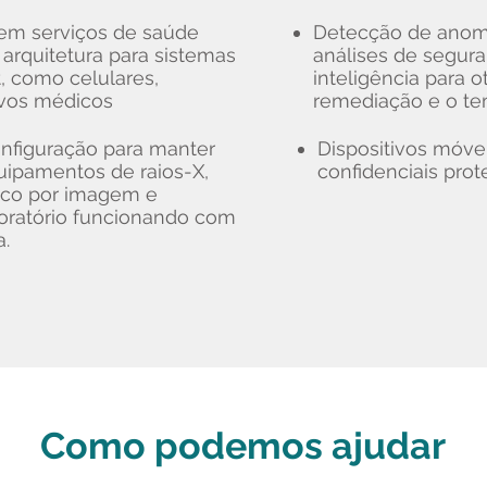
em serviços de saúde
Detecção de anoma
arquitetura para sistemas
análises de segur
, como celulares,
inteligência para o
ivos médicos
remediação e o te
nfiguração para manter
Dispositivos móv
uipamentos de raios-X,
confidenciais pro
ico por imagem e
oratório funcionando com
a.
Como podemos ajudar