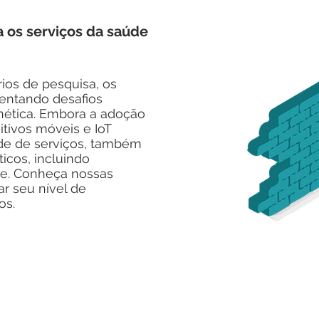
a os serviços da saúde
rios de pesquisa, os
rentando desafios
rnética. Embora a adoção
tivos móveis e IoT
ade de serviços, também
icos, incluindo
e. Conheça nossas
 seu nível de
os.