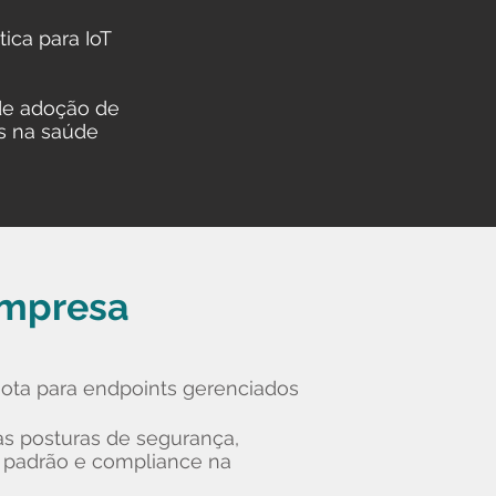
ica para IoT
de adoção de
is na saúde
empresa
ota para endpoints gerenciados
as posturas de segurança,
s padrão e compliance na