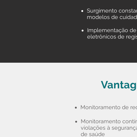
Surgimento consta
modelos de cuida
Implementação de
eletrônicos de reg
Vantag
Monitoramento de rede
Monitoramento contí
violações à seguranç
de saúde