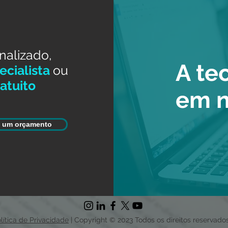
nalizado,
A te
cialista
ou
atuito
em 
e um orçamento
lítica de Privacidade
| Copyright © 2023 Todos os direitos reservado