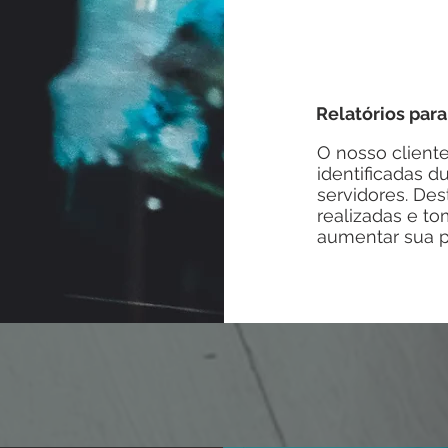
Relatórios pa
O nosso cliente
identificadas 
servidores. Des
realizadas e to
aumentar sua p