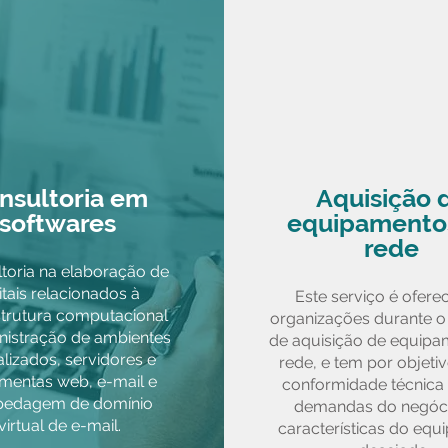
nsultoria em
Aquisição 
softwares
equipamento
rede
toria na elaboração de
itais relacionados à
Este serviço é ofere
strutura computacional
organizações durante o
nistração de ambientes
de aquisição de equipa
alizados, servidores e
rede, e tem por objetiv
amentas web, e-mail e
conformidade técnica 
pedagem de domínio
demandas do negóci
virtual de e-mail.
características do eq