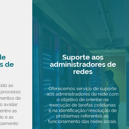
de
Suporte aos
s de
administradores de
redes
cido às
Oferecemos serviço de suporte
 processo
aos administradores de rede com
mentos de
o objetivo de o
rientar na
o avaliar
execução de tarefas cotidianas
e
na identificação/resolução de
entre as
problemas referentes ao
o e as
funcionamento das redes locais.
uipamento