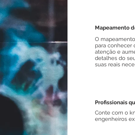
Mapeamento do
O mapeamento r
para conhecer 
atenção e aume
detalhes do se
suas reais nece
Profissionais q
Conte com o k
engenheiros ex