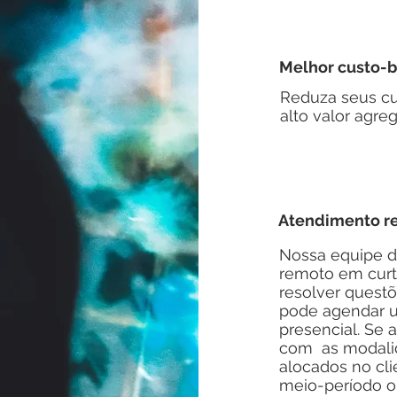
Melhor custo-b
Reduza seus cu
alto valor agre
Atendimento re
Nossa equipe d
remoto em curt
resolver questõ
pode agendar u
presencial. Se 
com as modalid
alocados no cli
meio-período ou