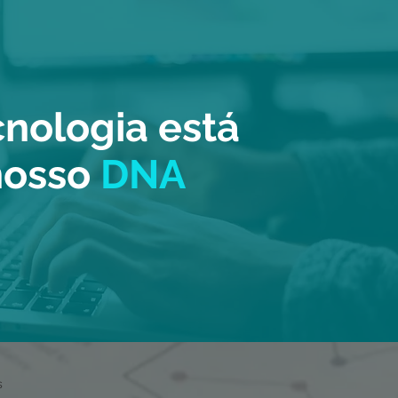
cnologia está
nosso
DNA
s