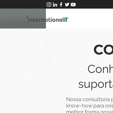
CO
C
onh
suport
Nossa consultoria p
know-how para orie
melhor forma possí