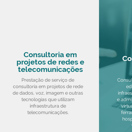
Consultoria em
Co
projetos de redes e
telecomunicações
Prestação de serviço de
Consul
consultoria em projetos de rede
ed
de dados, voz, imagem e outras
infrae
tecnologias que utilizam
e admi
infraestrutura de
virtu
telecomunicações.
ferr
hos