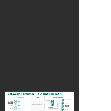
File transfer
ADMINISTRATION
user access
ARCHITECTURE
OPTIONS