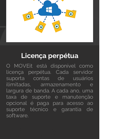
Licença perpétua
O MOVEit está disponível como
licença perpétua. Cada servidor
suporta contas de usuários
ilimitadas, armazenamento e
largura de banda. A cada ano, uma
taxa de suporte e manutenção
opcional é paga para acesso ao
suporte técnico e garantia de
software.
SECUTIRY &
COMPLIANCE