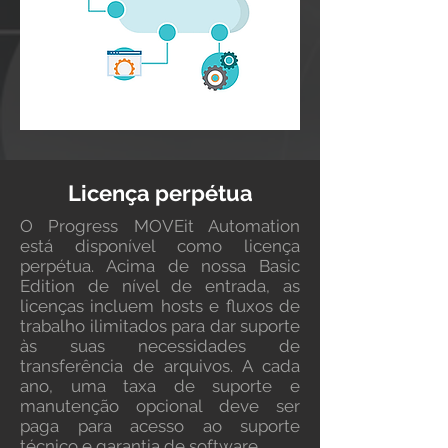
Licença perpétua
O Progress MOVEit Automation
está disponível como licença
perpétua. Acima de nossa Basic
Edition de nível de entrada, as
licenças incluem hosts e fluxos de
trabalho ilimitados para dar suporte
às suas necessidades de
transferência de arquivos. A cada
ano, uma taxa de suporte e
manutenção opcional deve ser
paga para acesso ao suporte
técnico e garantia de software.