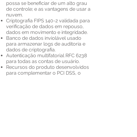
possa se beneficiar de um alto grau
de controle; e as vantagens de usar a
nuvem.
Criptografia FIPS 140-2 validada para
verificação de dados em repouso,
dados em movimento e integridade.
Banco de dados inviolável usado
para armazenar logs de auditoria e
dados de criptografia.
Autenticação multifatorial RFC 6238
para todas as contas de usuário.
Recursos do produto desenvolvidos
para complementar o PCI DSS, o
GDPR e a ISO 27001.
Disponibilidade e tempo de
atividade
Opções de implantação de alta
disponibilidade.
Siga o suporte técnico da Sun via e-
mail, telefone ou portal de suporte
técnico da Progress.
Conectividade e Usabilidade