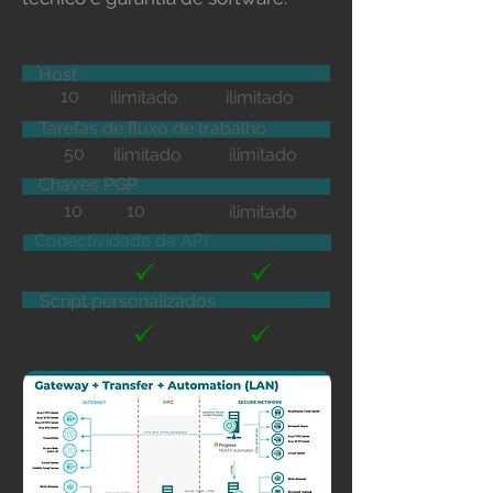
Host
10
ilimitado
ilimitado
Tarefas de fluxo de trabalho
50
ilimitado
ilimitado
Chaves PGP
10
10
ilimitado
Conectividade da API
Script personalizados