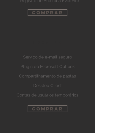
Registro de Auditoria Evidente
COMPRAR
PREMIUM
Serviço de e-mail seguro
Plugin do Microsoft Outlook
Compartilhamento de pastas
Desktop Client
Contas de usuários temporários
COMPRAR