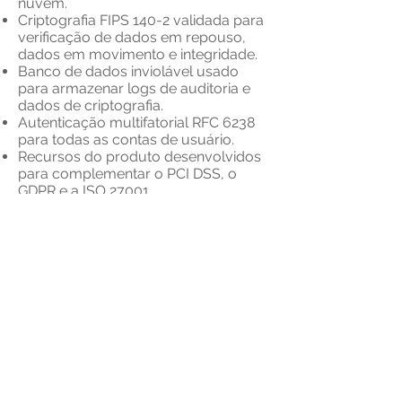
nuvem.
Criptografia FIPS 140-2 validada para
verificação de dados em repouso,
dados em movimento e integridade.
Banco de dados inviolável usado
para armazenar logs de auditoria e
dados de criptografia.
Autenticação multifatorial RFC 6238
para todas as contas de usuário.
Recursos do produto desenvolvidos
para complementar o PCI DSS, o
GDPR e a ISO 27001.
Disponibilidade e tempo de
atividade
Opções de implantação de alta
disponibilidade.
Siga o suporte técnico da Sun via e-
mail, telefone ou portal de suporte
técnico da Progress.
Conectividade e Usabilidade
Suporte para HTTPS, HTTP, SFTP,
FTPS e FTP.