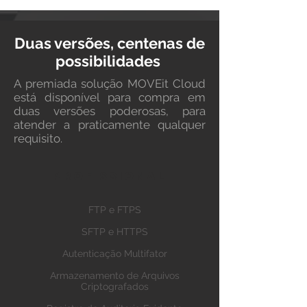
Duas versões, centenas de
possibilidades
A premiada solução MOVEit Cloud
está disponível para compra em
duas versões poderosas, para
atender a praticamente qualquer
requisito.
PROFISSIONAL​
FTP e FTPS
SFTP e HTTPS
Autenticação Multifator
Armazenamento de Arquivos
Criptografados