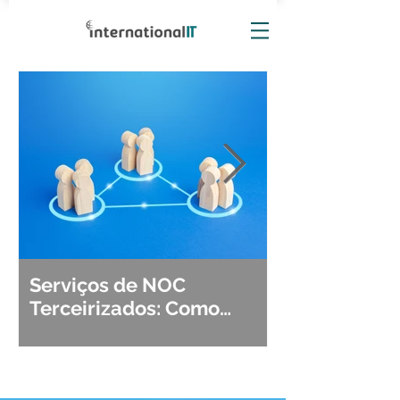
Serviços de NOC
Observabili
Terceirizados: Como
Detecção, Di
Escolher o Parceiro Ideal?
Segurança d