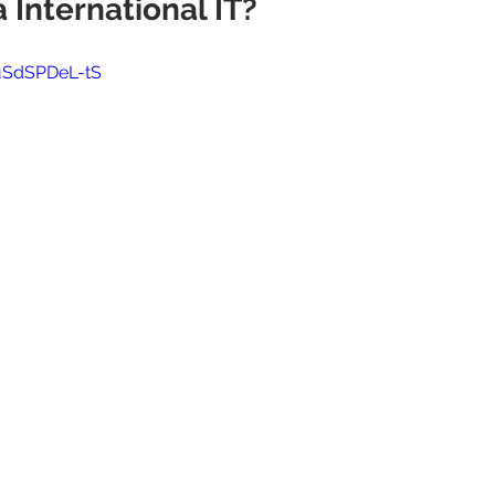
International IT?
uSdSPDeL-tS