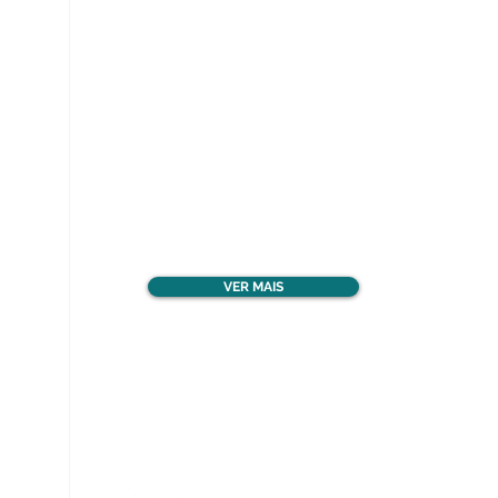
Ver todos os materiais
gratuitos
VER MAIS
Nos acompanhe nas
redes sociais!