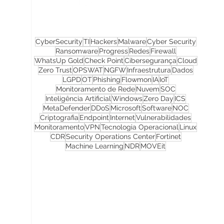
CyberSecurity
TI
Hackers
Malware
Cyber Security
Ransomware
Progress
Redes
Firewall
WhatsUp Gold
Check Point
Cibersegurança
Cloud
Zero Trust
OPSWAT
NGFW
Infraestrutura
Dados
LGPD
OT
Phishing
Flowmon
IA
IoT
Monitoramento de Rede
Nuvem
SOC
Inteligência Artificial
Windows
Zero Day
ICS
MetaDefender
DDoS
Microsoft
Software
NOC
Criptografia
Endpoint
Internet
Vulnerabilidades
Monitoramento
VPN
Tecnologia Operacional
Linux
CDR
Security Operations Center
Fortinet
Machine Learning
NDR
MOVEit