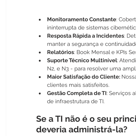
Monitoramento Constante
: Cobert
ininterrupta de sistemas cibernétic
Resposta Rápida a Incidentes
: De
manter a segurança e continuidad
Relatórios
: Book Mensal e KPIs S
Suporte Técnico Multinível
: Atend
N2, e N3 - para resolver uma amp
Maior Satisfação do Cliente: 
Nossa
clientes mais satisfeitos. 
Gestão Completa de TI
: Serviços
de infraestrutura de TI.
Se a TI não é o seu princ
deveria administrá-la?