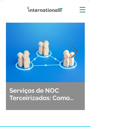
Serviços de NOC
Observabili
Terceirizados: Como
Detecção, Di
Escolher o Parceiro Ideal?
Segurança d