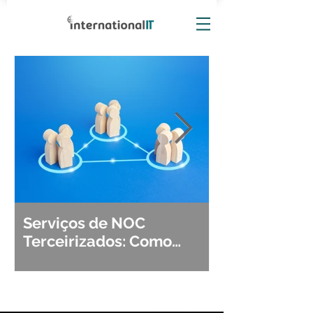
Serviços de NOC
Observabili
Terceirizados: Como
Detecção, Di
Escolher o Parceiro Ideal?
Segurança d