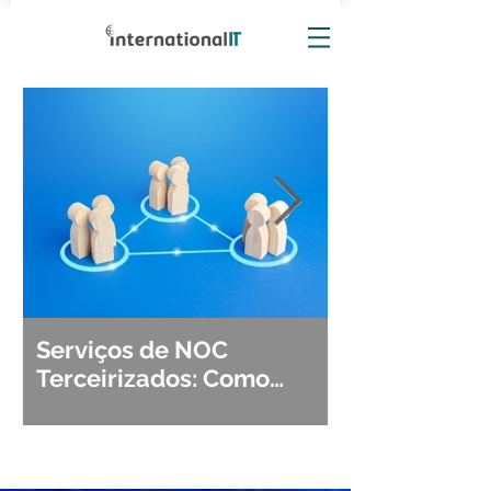
Serviços de NOC
Observabili
Terceirizados: Como
Detecção, Di
Escolher o Parceiro Ideal?
Segurança d