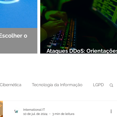
Escolher o
Observabilidade e NOC: Det
Segurança de Redes
Ataques DDoS: Orientaçõe
preparar sua defesa cibern
Cibernética
Tecnologia da Informação
LGPD
International IT
10 de jul. de 2024
3 min de leitura