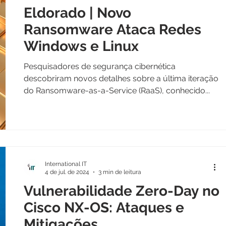
Eldorado | Novo
Ransomware Ataca Redes
Windows e Linux
Pesquisadores de segurança cibernética
descobriram novos detalhes sobre a última iteração
do Ransomware-as-a-Service (RaaS), conhecido...
International IT
4 de jul. de 2024
3 min de leitura
Vulnerabilidade Zero-Day no
Cisco NX-OS: Ataques e
Mitigações