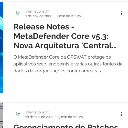
International IT
1 de nov. de 2022
2 min de leitura
Release Notes -
MetaDefender Core v5.3:
Nova Arquitetura 'Central
Hub'
O MetaDefender Core da OPSWAT protege os
aplicativos web, endpoints e várias outras fontes de
dados das organizações contra ameaças...
International IT
18 de out. de 2022
5 min de leitura
Gerenciamento de Patches