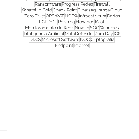
Ransomware
Progress
Redes
Firewall
WhatsUp Gold
Check Point
Cibersegurança
Cloud
Zero Trust
OPSWAT
NGFW
Infraestrutura
Dados
LGPD
OT
Phishing
Flowmon
IA
IoT
Monitoramento de Rede
Nuvem
SOC
Windows
Inteligência Artificial
MetaDefender
Zero Day
ICS
DDoS
Microsoft
Software
NOC
Criptografia
Endpoint
Internet