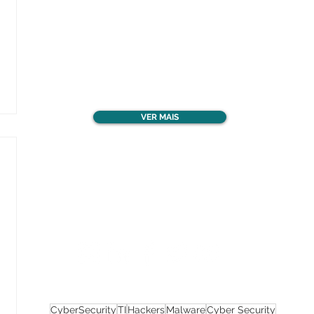
Confira todos os
materiais gratuitos
VER MAIS
Nos acompanhe nas
redes sociais!
CyberSecurity
TI
Hackers
Malware
Cyber Security