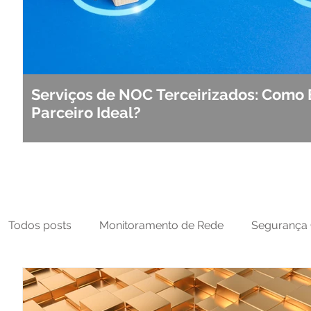
Serviços de NOC Terceirizados: Como 
Parceiro Ideal?
Todos posts
Monitoramento de Rede
Segurança 
MFT
NOC
Tecnologia Operacional