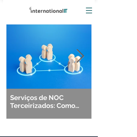
Serviços de NOC
Observabili
Terceirizados: Como
Detecção, Di
Escolher o Parceiro Ideal?
Segurança d