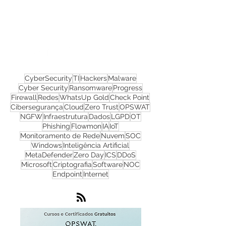
materiais gratuitos
Nos acompanhe nas
redes sociais!
CyberSecurity
TI
Hackers
Malware
Cyber Security
Ransomware
Progress
Firewall
Redes
WhatsUp Gold
Check Point
Cibersegurança
Cloud
Zero Trust
OPSWAT
NGFW
Infraestrutura
Dados
LGPD
OT
Phishing
Flowmon
IA
IoT
Monitoramento de Rede
Nuvem
SOC
Windows
Inteligência Artificial
MetaDefender
Zero Day
ICS
DDoS
Microsoft
Criptografia
Software
NOC
Endpoint
Internet