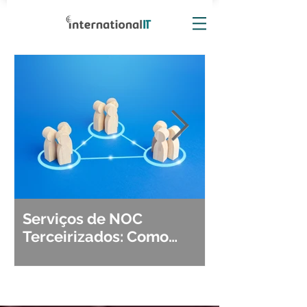
Serviços de NOC
Observabili
Terceirizados: Como
Detecção, Di
Escolher o Parceiro Ideal?
Segurança d