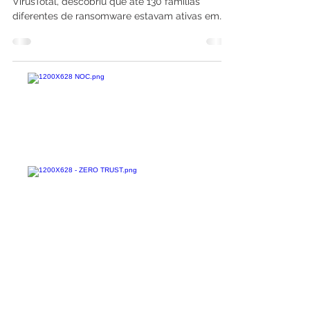
O braço de segurança cibernética do Google,
VirusTotal, descobriu que até 130 famílias
diferentes de ransomware estavam ativas em
2020 e...
Confira todos os