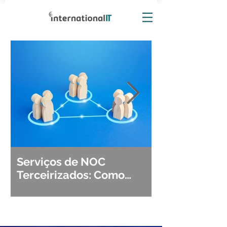
Serviços de NOC
Observabili
Terceirizados: Como
Detecção, Di
Escolher o Parceiro Ideal?
Segurança d