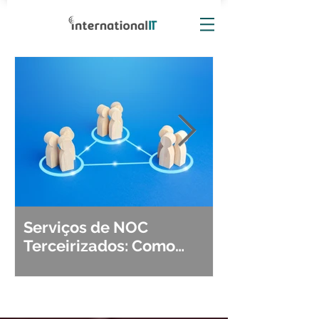
Serviços de NOC
Observabili
Terceirizados: Como
Detecção, Di
Escolher o Parceiro Ideal?
Segurança d