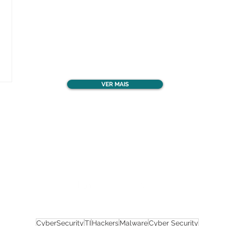
Confira todos os
materiais gratuitos
VER MAIS
Nos acompanhe nas
redes sociais!
CyberSecurity
TI
Hackers
Malware
Cyber Security