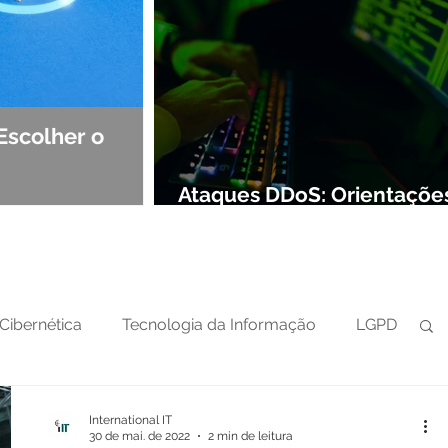
Escolher o
Observabilidade e NOC: Det
Segurança de Redes
Ataques DDoS: Orientaçõe
preparar sua defesa cibern
Cibernética
Tecnologia da Informação
LGPD
International IT
30 de mai. de 2022
2 min de leitura