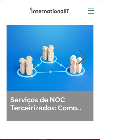
Serviços de NOC
Observabili
Terceirizados: Como
Detecção, Di
Escolher o Parceiro Ideal?
Segurança d