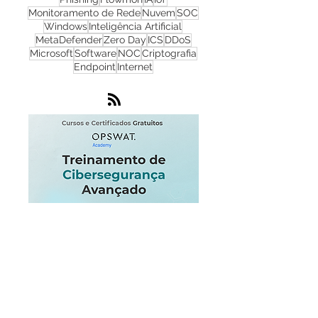
Cibersegurança
Cloud
Zero Trust
OPSWAT
NGFW
Infraestrutura
Dados
LGPD
OT
Phishing
Flowmon
IA
IoT
Monitoramento de Rede
Nuvem
SOC
Windows
Inteligência Artificial
MetaDefender
Zero Day
ICS
DDoS
Microsoft
Software
NOC
Criptografia
Endpoint
Internet