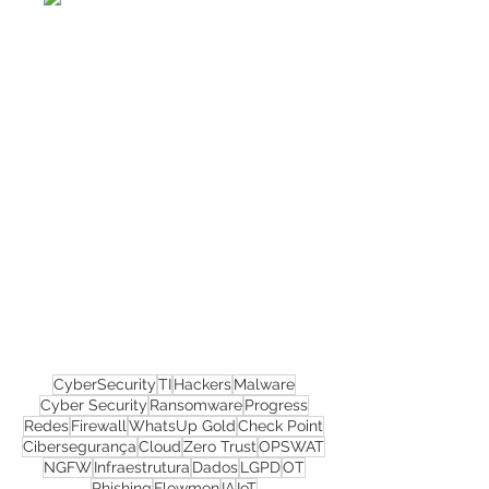
Confira todos os
materiais gratuitos
Nos acompanhe nas
redes sociais!
CyberSecurity
TI
Hackers
Malware
Cyber Security
Ransomware
Progress
Redes
Firewall
WhatsUp Gold
Check Point