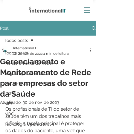
Post
Todos posts
International IT
Todos posts
16 de nov. de 2022
4 min de leitura
Gerenciamento e
Monitoramento de Rede
Monitoramento de Rede
Segurança Cibernética
para empresas do setor
Tecnologia da Informação
da Saúde
LGPD
Atualizado:
30 de nov. de 2023
MFT
Os profissionais de TI do setor de 
NOC
saúde têm um dos trabalhos mais 
difíceis. A tarefa principal é proteger 
Tecnologia Operacional
os dados do paciente, uma vez que 