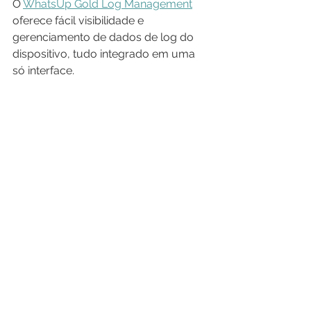
O 
WhatsUp Gold Log Management
oferece fácil visibilidade e 
gerenciamento de dados de log do 
dispositivo, tudo integrado em uma 
só interface. 
Você pode monitorar, filtrar, 
pesquisar e alertar logs para cada 
dispositivo em sua rede enquanto 
também observa metatendências 
como alterações no volume de log. 
Você também pode filtrar e arquivar 
logs em qualquer local de 
armazenamento por qualquer 
período de retenção para cumprir os 
requisitos regulatórios e preservar os 
dados históricos. 
O resultado é uma solução fácil de 