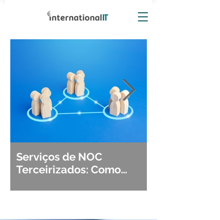
Serviços de NOC
Observabili
Terceirizados: Como
Detecção, Di
Escolher o Parceiro Ideal?
Segurança d