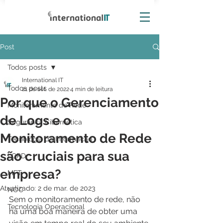
Post
Todos posts
International IT
Todos posts
21 de set. de 2022
4 min de leitura
Por que o Gerenciamento
Monitoramento de Rede
de Logs e o
Segurança Cibernética
Monitoramento de Rede
Tecnologia da Informação
são cruciais para sua
LGPD
empresa?
MFT
Atualizado:
2 de mar. de 2023
NOC
Sem o monitoramento de rede, não 
Tecnologia Operacional
há uma boa maneira de obter uma 