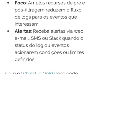
Foco
: Amplos recursos de pré e 
pós-filtragem reduzem o fluxo 
de logs para os eventos que 
interessam.
Alertas
: Receba alertas via web, 
e-mail, SMS ou Slack quando o 
status do log ou eventos 
acionarem condições ou limites 
definidos.
Com o 
WhatsUp Gold
 você pode 
gerenciar eventos e alertas de log do 
sistema e do Windows da mesma 
forma que você monitora o restante 
da rede, utilizando os mesmos 
painéis e relatórios personalizáveis. 
Preencha o formulário abaixo e 
solicite uma demonstração gratuita.