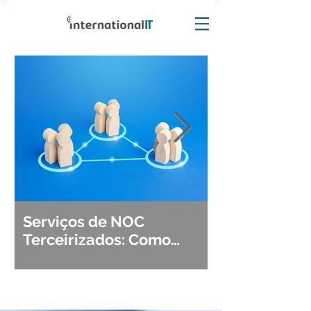
Serviços de NOC
Observabili
Terceirizados: Como
Detecção, Di
Escolher o Parceiro Ideal?
Segurança d