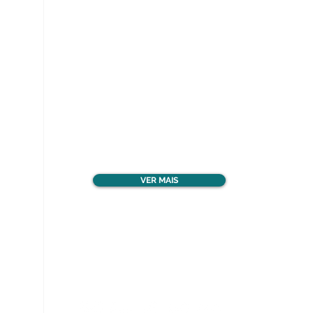
Ver todos os materiais
gratuitos
VER MAIS
Nos acompanhe nas
redes sociais!