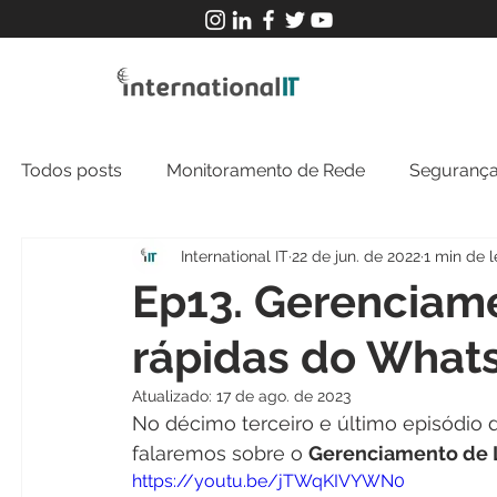
Todos posts
Monitoramento de Rede
Segurança
International IT
22 de jun. de 2022
1 min de l
MFT
NOC
Tecnologia Operacional
Ep13. Gerenciame
rápidas do What
Atualizado:
17 de ago. de 2023
No décimo terceiro e último episódio 
falaremos sobre o 
Gerenciamento de 
https://youtu.be/jTWqKIVYWN0