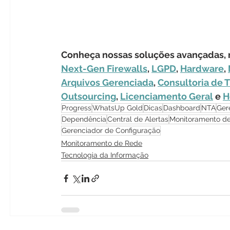
Conheça nossas soluções avançadas, r
Next-Gen Firewalls
, 
LGPD
, 
Hardware
, 
Arquivos Gerenciada
, 
Consultoria de T
Outsourcing
, 
Licenciamento Geral
 e 
H
Progress
WhatsUp Gold
Dicas
Dashboard
NTA
Ger
Dependência
Central de Alertas
Monitoramento de
Gerenciador de Configuração
Monitoramento de Rede
Tecnologia da Informação