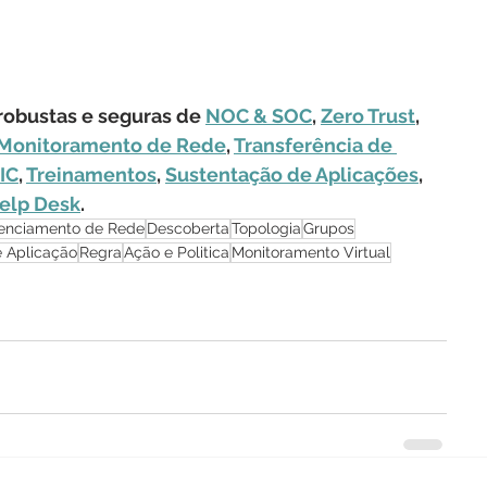
obustas e seguras de 
NOC & SOC
, 
Zero Trust
, 
Monitoramento de Rede
, 
Transferência de 
IC
, 
Treinamentos
, 
Sustentação de Aplicações
, 
elp Desk
.
enciamento de Rede
Descoberta
Topologia
Grupos
 Aplicação
Regra
Ação e Politica
Monitoramento Virtual