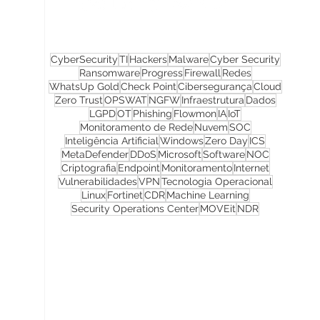
CyberSecurity
TI
Hackers
Malware
Cyber Security
Ransomware
Progress
Firewall
Redes
WhatsUp Gold
Check Point
Cibersegurança
Cloud
Zero Trust
OPSWAT
NGFW
Infraestrutura
Dados
LGPD
OT
Phishing
Flowmon
IA
IoT
Monitoramento de Rede
Nuvem
SOC
Inteligência Artificial
Windows
Zero Day
ICS
MetaDefender
DDoS
Microsoft
Software
NOC
Criptografia
Endpoint
Monitoramento
Internet
Vulnerabilidades
VPN
Tecnologia Operacional
Linux
Fortinet
CDR
Machine Learning
Security Operations Center
MOVEit
NDR