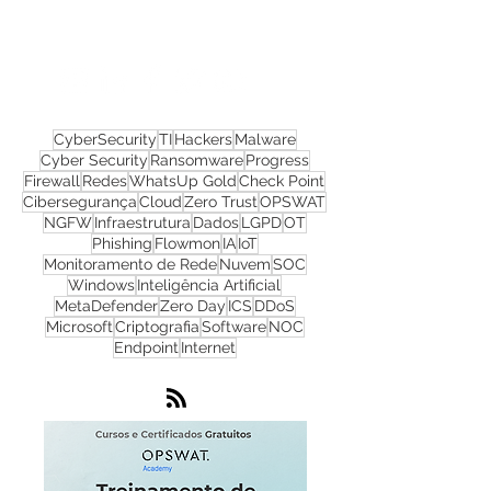
materiais gratuitos
Nos acompanhe nas
redes sociais!
CyberSecurity
TI
Hackers
Malware
Cyber Security
Ransomware
Progress
Firewall
Redes
WhatsUp Gold
Check Point
Cibersegurança
Cloud
Zero Trust
OPSWAT
NGFW
Infraestrutura
Dados
LGPD
OT
Phishing
Flowmon
IA
IoT
Monitoramento de Rede
Nuvem
SOC
Windows
Inteligência Artificial
MetaDefender
Zero Day
ICS
DDoS
Microsoft
Criptografia
Software
NOC
Endpoint
Internet