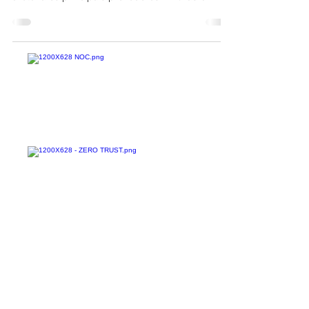
Pesquisadores de segurança cibernética
revelaram uma nova vulnerabilidade que
afetava os principais provedores DNS-as-a-
Service (DNSaaS)...
Confira todos os