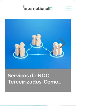
Serviços de NOC
Observabili
Terceirizados: Como
Detecção, Di
Escolher o Parceiro Ideal?
Segurança d