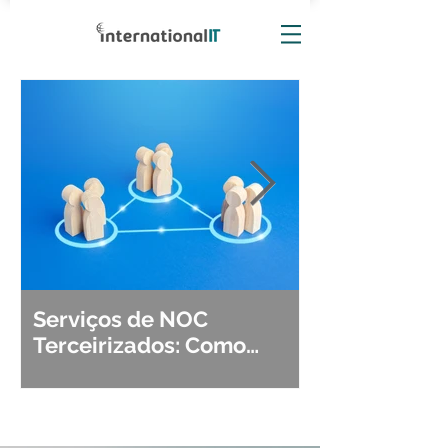
Serviços de NOC
Observabili
Terceirizados: Como
Detecção, Di
Escolher o Parceiro Ideal?
Segurança d