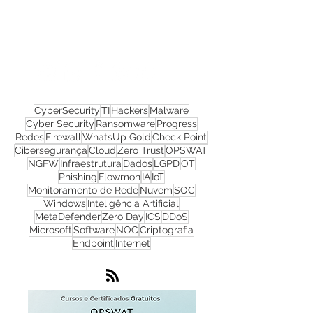
Nos acompanhe nas
redes sociais!
CyberSecurity
TI
Hackers
Malware
Cyber Security
Ransomware
Progress
Redes
Firewall
WhatsUp Gold
Check Point
Cibersegurança
Cloud
Zero Trust
OPSWAT
NGFW
Infraestrutura
Dados
LGPD
OT
Phishing
Flowmon
IA
IoT
Monitoramento de Rede
Nuvem
SOC
Windows
Inteligência Artificial
MetaDefender
Zero Day
ICS
DDoS
Microsoft
Software
NOC
Criptografia
Endpoint
Internet