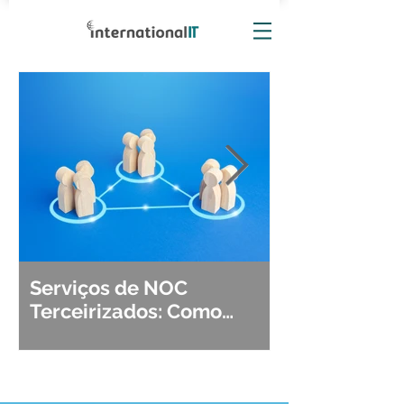
Serviços de NOC
Observabili
Terceirizados: Como
Detecção, Di
Escolher o Parceiro Ideal?
Segurança d