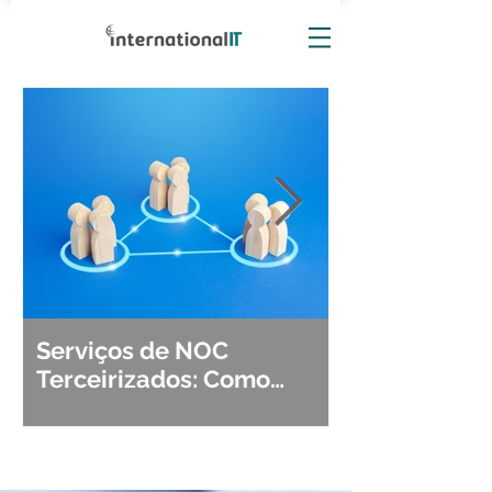
Serviços de NOC
Observabili
Terceirizados: Como
Detecção, Di
Escolher o Parceiro Ideal?
Segurança d