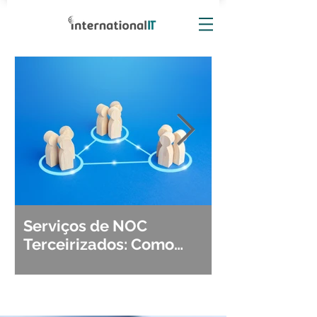
Serviços de NOC
Observabili
Terceirizados: Como
Detecção, Di
Escolher o Parceiro Ideal?
Segurança d