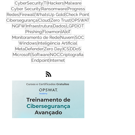
CyberSecurity
TI
Hackers
Malware
Cyber Security
Ransomware
Progress
Redes
Firewall
WhatsUp Gold
Check Point
Cibersegurança
Cloud
Zero Trust
OPSWAT
NGFW
Infraestrutura
Dados
LGPD
OT
Phishing
Flowmon
IA
IoT
Monitoramento de Rede
Nuvem
SOC
Windows
Inteligência Artificial
MetaDefender
Zero Day
ICS
DDoS
Microsoft
Software
NOC
Criptografia
Endpoint
Internet