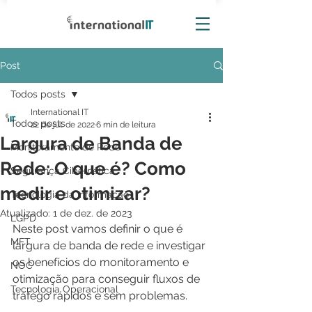
Post
Todos posts
International IT
Todos posts
22 de jul. de 2022
6 min de leitura
Largura de Banda de
Monitoramento de Rede
Rede: O que é? Como
Segurança Cibernética
medir e otimizar?
Tecnologia da Informação
Atualizado:
1 de dez. de 2023
LGPD
Neste post vamos definir o que é 
MFT
largura de banda de rede e investigar 
os benefícios do monitoramento e 
NOC
otimização para conseguir fluxos de 
Tecnologia Operacional
tráfego rápidos e sem problemas.