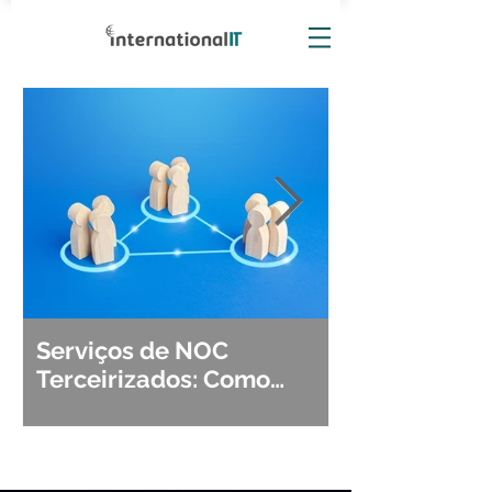
Serviços de NOC
Observabili
Terceirizados: Como
Detecção, Di
Escolher o Parceiro Ideal?
Segurança d