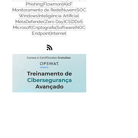
Cibersegurança
Cloud
Zero Trust
OPSWAT
NGFW
Infraestrutura
Dados
LGPD
OT
Phishing
Flowmon
IA
IoT
Monitoramento de Rede
Nuvem
SOC
Windows
Inteligência Artificial
MetaDefender
Zero Day
ICS
DDoS
Microsoft
Criptografia
Software
NOC
Endpoint
Internet