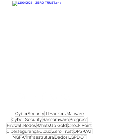
Confira todos os
materiais gratuitos
Nos acompanhe nas
redes sociais!
CyberSecurity
TI
Hackers
Malware
Cyber Security
Ransomware
Progress
Firewall
Redes
WhatsUp Gold
Check Point