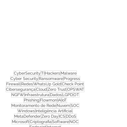
Confira todos os
materiais gratuitos
Nos acompanhe nas
redes sociais!
CyberSecurity
TI
Hackers
Malware
Cyber Security
Ransomware
Progress
Firewall
Redes
WhatsUp Gold
Check Point
Cibersegurança
Cloud
Zero Trust
OPSWAT
NGFW
Infraestrutura
Dados
LGPD
OT
Phishing
Flowmon
IA
IoT
Monitoramento de Rede
Nuvem
SOC
Windows
Inteligência Artificial