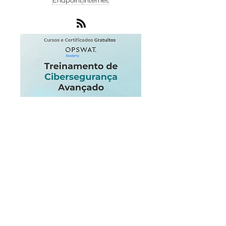
MetaDefender
Zero Day
ICS
DDoS
Microsoft
Criptografia
Software
NOC
Endpoint
Internet