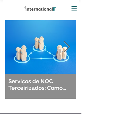
Serviços de NOC
Observabili
Terceirizados: Como
Detecção, Di
Escolher o Parceiro Ideal?
Segurança d