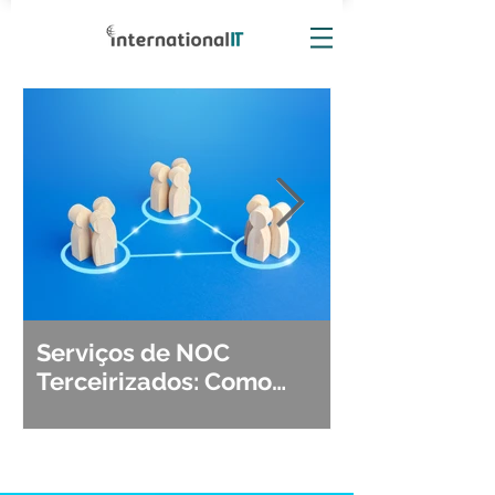
Serviços de NOC
Observabili
Terceirizados: Como
Detecção, Di
Escolher o Parceiro Ideal?
Segurança d