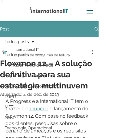
Post
Todos posts
International IT
Todos posts
12 de abr. de 2022
5 min de leitura
Flowmon 12 – A solução
Monitoramento de Rede
definitiva para sua
Segurança Cibernética
estratégia multinuvem
Tecnologia da Informação
Atualizado:
4 de dez. de 2023
LGPD
A Progress e a International IT tem o 
MFT
prazer de 
anunciar
 o lançamento do 
Flowmon 12. Com base no feedback 
NOC
dos clientes, pesquisas sobre o 
Tecnologia Operacional
cenário de ameaças e os requisitos 