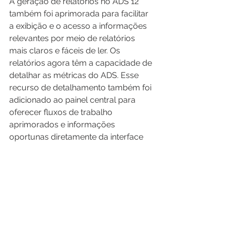
A geração de relatórios no ADS 12 
também foi aprimorada para facilitar 
a exibição e o acesso a informações 
relevantes por meio de relatórios 
mais claros e fáceis de ler. Os 
relatórios agora têm a capacidade de 
detalhar as métricas do ADS. Esse 
recurso de detalhamento também foi 
adicionado ao painel central para 
oferecer fluxos de trabalho 
aprimorados e informações 
oportunas diretamente da interface 
de gerenciamento.
Outras mudanças relevantes no ADS 
12 são:
O método SCANS agora também 
analisa solicitações de fluxo com 
sinalizadores SYN|RST.