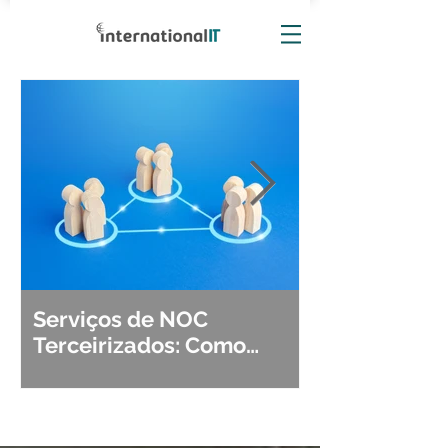
Serviços de NOC
Observabili
Terceirizados: Como
Detecção, Di
Escolher o Parceiro Ideal?
Segurança d