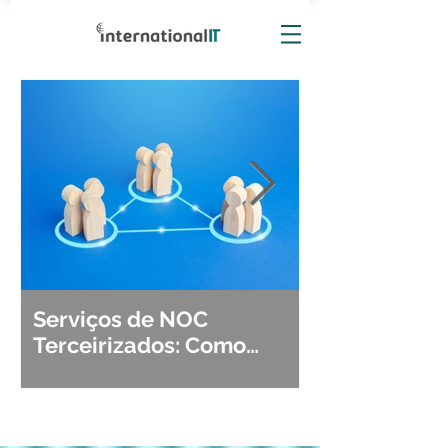
Serviços de NOC
Observabili
Terceirizados: Como
Detecção, Di
Escolher o Parceiro Ideal?
Segurança d