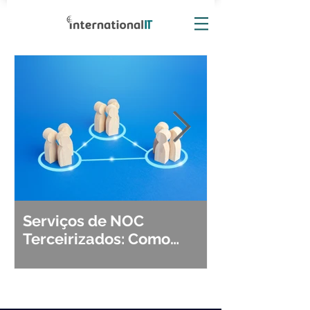
Serviços de NOC
Observabili
Terceirizados: Como
Detecção, Di
Escolher o Parceiro Ideal?
Segurança d