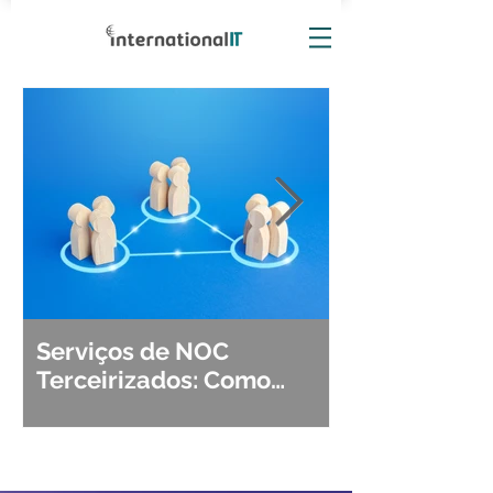
Serviços de NOC
Observabili
Terceirizados: Como
Detecção, Di
Escolher o Parceiro Ideal?
Segurança d