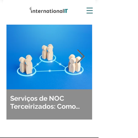
Serviços de NOC
Observabili
Terceirizados: Como
Detecção, Di
Escolher o Parceiro Ideal?
Segurança d