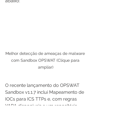
abaixo:
Melhor detecção de ameaças de malware 
com Sandbox OPSWAT (Clique para 
ampliar)
O recente lançamento do OPSWAT 
Sandbox v1.1.7 inclui Mapeamento de 
IOCs para ICS TTPs e, com regras 
YARA disponíveis e um repositório 
MISP nativo do OPSWAT 
MetaDefender Core, as organizações 
podem se proteger melhor contra 