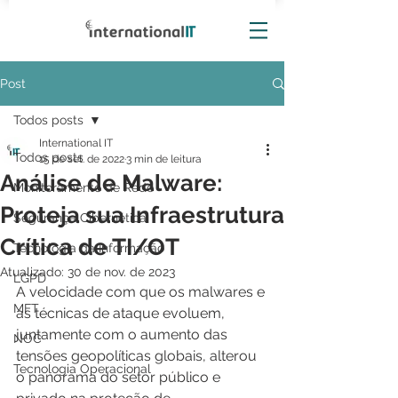
Post
Todos posts
International IT
Todos posts
15 de set. de 2022
3 min de leitura
Análise de Malware:
Monitoramento de Rede
Proteja sua Infraestrutura
Segurança Cibernética
Crítica de TI/OT
Tecnologia da Informação
Atualizado:
30 de nov. de 2023
LGPD
A velocidade com que os malwares e 
MFT
as técnicas de ataque evoluem, 
juntamente com o aumento das 
NOC
tensões geopolíticas globais, alterou 
Tecnologia Operacional
o panorama do setor público e 