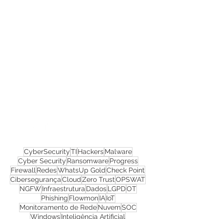
Confira todos os
materiais gratuitos
Nos acompanhe nas
redes sociais!
CyberSecurity
TI
Hackers
Malware
Cyber Security
Ransomware
Progress
Firewall
Redes
WhatsUp Gold
Check Point
Cibersegurança
Cloud
Zero Trust
OPSWAT
NGFW
Infraestrutura
Dados
LGPD
OT