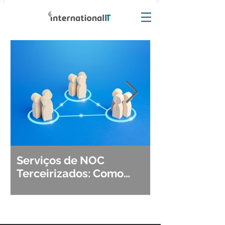
Serviços de NOC
Observabili
Terceirizados: Como
Detecção, Di
Escolher o Parceiro Ideal?
Segurança d