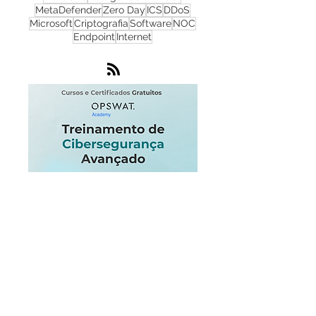
Phishing
Flowmon
IA
IoT
Monitoramento de Rede
Nuvem
SOC
Windows
Inteligência Artificial
MetaDefender
Zero Day
ICS
DDoS
Microsoft
Criptografia
Software
NOC
Endpoint
Internet