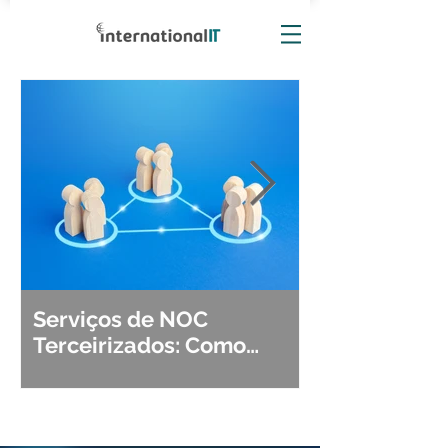
Serviços de NOC
Observabili
Terceirizados: Como
Detecção, Di
Escolher o Parceiro Ideal?
Segurança d