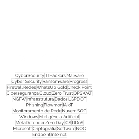
Confira todos os
materiais gratuitos
Nos acompanhe nas
redes sociais!
CyberSecurity
TI
Hackers
Malware
Cyber Security
Ransomware
Progress
Firewall
Redes
WhatsUp Gold
Check Point
Cibersegurança
Cloud
Zero Trust
OPSWAT
NGFW
Infraestrutura
Dados
LGPD
OT
Phishing
Flowmon
IA
IoT
Monitoramento de Rede
Nuvem
SOC
Windows
Inteligência Artificial
MetaDefender
Zero Day
ICS
DDoS