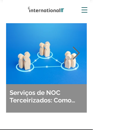
Serviços de NOC
Observabili
Terceirizados: Como
Detecção, Di
Escolher o Parceiro Ideal?
Segurança d