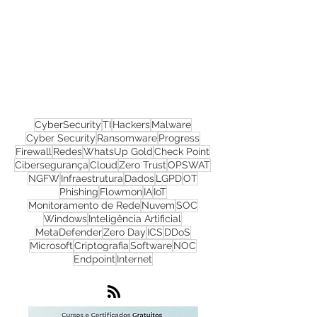
Confira todos os
materiais gratuitos
Nos acompanhe nas
redes sociais!
CyberSecurity
TI
Hackers
Malware
Cyber Security
Ransomware
Progress
Firewall
Redes
WhatsUp Gold
Check Point
Cibersegurança
Cloud
Zero Trust
OPSWAT
NGFW
Infraestrutura
Dados
LGPD
OT
Phishing
Flowmon
IA
IoT
Monitoramento de Rede
Nuvem
SOC
Windows
Inteligência Artificial
MetaDefender
Zero Day
ICS
DDoS
Microsoft
Criptografia
Software
NOC
Endpoint
Internet