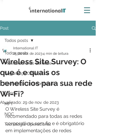
Post
Todos posts
International IT
Todos posts
25 de abr. de 2023
4 min de leitura
Wireless Site Survey: O
Monitoramento de Rede
que é e quais os
Segurança Cibernética
benefícios para sua rede
Tecnologia da Informação
Wi-Fi?
LGPD
Atualizado:
29 de nov. de 2023
MFT
O Wireless Site Survey é 
NOC
recomendado para todas as redes 
corporativas sem fio e é obrigatório 
Tecnologia Operacional
em implementações de redes 