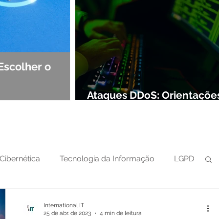
Escolher o
Observabilidade e NOC: Det
Segurança de Redes
Ataques DDoS: Orientaçõe
preparar sua defesa cibern
Cibernética
Tecnologia da Informação
LGPD
International IT
25 de abr. de 2023
4 min de leitura