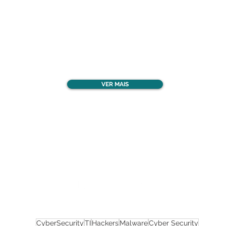
Confira todos os
materiais gratuitos
VER MAIS
Nos acompanhe nas
redes sociais!
CyberSecurity
TI
Hackers
Malware
Cyber Security